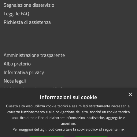
Segnalazione disservizio
Leggi le FAQ
Richiesta di assistenza
Amministrazione trasparente
Albo pretorio
Informativa privacy
Note legali
Dichiarazione di accessibilità
×
Informazioni sui cookie
Questo sito web utilizza cookie tecnici e assimilati strettamente necessari al
corretto funzionamento e alla navigazione del sito, nonché un cookie tecnico
analitico al solo fine di elaborare informazioni statistiche, aggregate e
RSS
Copyright © 2026 • Comune di
anonime.
Accessibilità
Ottaviano • Powered by
Per maggiori dettagli, può consultare la cookie policy al seguente
link
Privacy
Municipium
Accesso