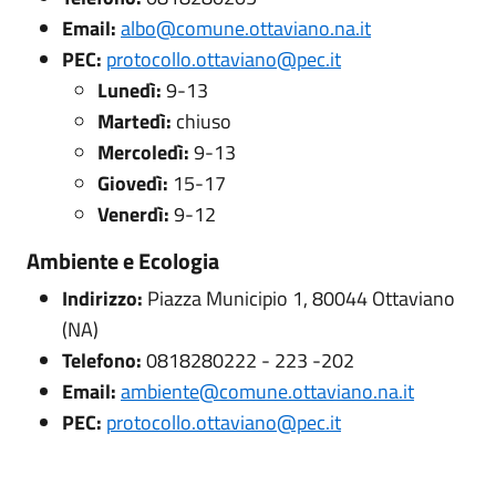
Email:
albo@comune.ottaviano.na.it
PEC:
protocollo.ottaviano@pec.it
Lunedì:
9-13
Martedì:
chiuso
Mercoledì:
9-13
Giovedì:
15-17
Venerdì:
9-12
Ambiente e Ecologia
Indirizzo:
Piazza Municipio 1, 80044 Ottaviano
(NA)
Telefono:
0818280222 - 223 -202
Email:
ambiente@comune.ottaviano.na.it
PEC:
protocollo.ottaviano@pec.it