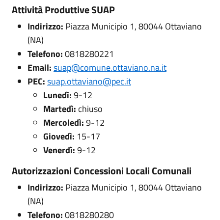
Attività Produttive SUAP
Indirizzo:
Piazza Municipio 1, 80044 Ottaviano
(NA)
Telefono:
0818280221
Email:
suap@comune.ottaviano.na.it
PEC:
suap.ottaviano@pec.it
Lunedì:
9-12
Martedì:
chiuso
Mercoledì:
9-12
Giovedì:
15-17
Venerdì:
9-12
Autorizzazioni Concessioni Locali Comunali
Indirizzo:
Piazza Municipio 1, 80044 Ottaviano
(NA)
Telefono:
0818280280