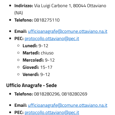
Indirizzo:
Via Luigi Carbone 1, 80044 Ottaviano
(NA)
Telefono:
0818275110
Email:
ufficioanagrafe@comune.ottaviano.na.it
PEC:
protocollo.ottaviano@pec.it
Lunedì:
9-12
Martedì:
chiuso
Mercoledì:
9-12
Giovedì:
15-17
Venerdì:
9-12
Ufficio Anagrafe - Sede
Telefono:
0818280296, 0818280269
Email:
ufficioanagrafe@comune.ottaviano.na.it
PEC:
protocollo.ottaviano@pec.it