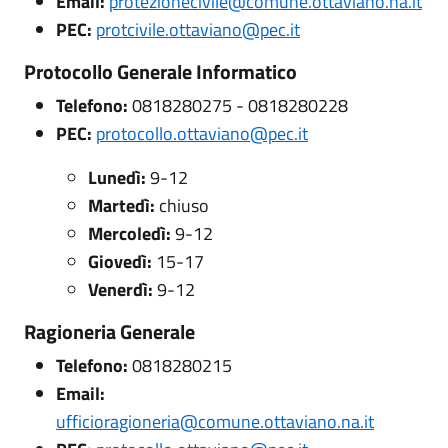
Email:
protezionecivile@comune.ottaviano.na.it
PEC:
protcivile.ottaviano@pec.it
Protocollo Generale Informatico
Telefono:
0818280275 - 0818280228
PEC:
protocollo.ottaviano@pec.it
Lunedì:
9-12
Martedì:
chiuso
Mercoledì:
9-12
Giovedì:
15-17
Venerdì:
9-12
Ragioneria Generale
Telefono:
0818280215
Email:
ufficioragioneria@comune.ottaviano.na.it