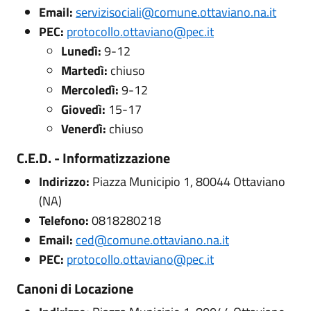
Email:
servizisociali@comune.ottaviano.na.it
PEC:
protocollo.ottaviano@pec.it
Lunedì:
9-12
Martedì:
chiuso
Mercoledì:
9-12
Giovedì:
15-17
Venerdì:
chiuso
C.E.D. - Informatizzazione
Indirizzo:
Piazza Municipio 1, 80044 Ottaviano
(NA)
Telefono:
0818280218
Email:
ced@comune.ottaviano.na.it
PEC:
protocollo.ottaviano@pec.it
Canoni di Locazione