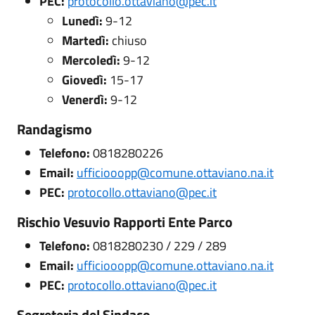
PEC:
protocollo.ottaviano@pec.it
Lunedì:
9-12
Martedì:
chiuso
Mercoledì:
9-12
Giovedì:
15-17
Venerdì:
9-12
Randagismo
Telefono:
0818280226
Email:
ufficiooopp@comune.ottaviano.na.it
PEC:
protocollo.ottaviano@pec.it
Rischio Vesuvio Rapporti Ente Parco
Telefono:
0818280230 / 229 / 289
Email:
ufficiooopp@comune.ottaviano.na.it
PEC:
protocollo.ottaviano@pec.it
Segreteria del Sindaco