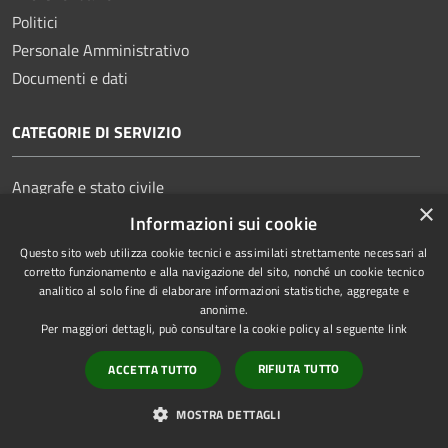
Politici
Personale Amministrativo
Documenti e dati
CATEGORIE DI SERVIZIO
Anagrafe e stato civile
×
Cultura e tempo libero
Informazioni sui cookie
Imprese e Commercio
Questo sito web utilizza cookie tecnici e assimilati strettamente necessari al
Mobilità e trasporti
corretto funzionamento e alla navigazione del sito, nonché un cookie tecnico
analitico al solo fine di elaborare informazioni statistiche, aggregate e
anonime.
Per maggiori dettagli, può consultare la cookie policy al seguente
link
RIFIUTA TUTTO
ACCETTA TUTTO
Salute, benessere e assistenza
Autorizzazioni
MOSTRA DETTAGLI