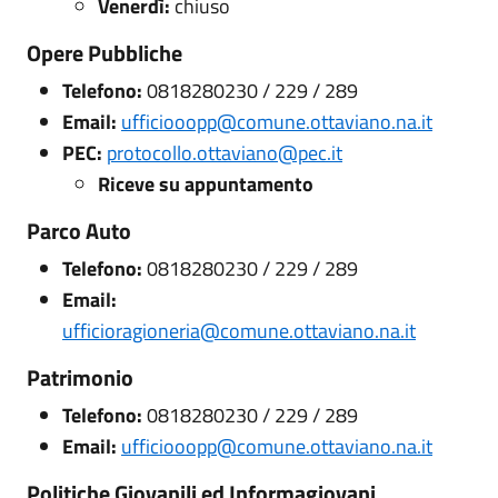
Venerdì:
chiuso
Opere Pubbliche
Telefono:
0818280230 / 229 / 289
Email:
ufficiooopp@comune.ottaviano.na.it
PEC:
protocollo.ottaviano@pec.it
Riceve su appuntamento
Parco Auto
Telefono:
0818280230 / 229 / 289
Email:
ufficioragioneria@comune.ottaviano.na.it
Patrimonio
Telefono:
0818280230 / 229 / 289
Email:
ufficiooopp@comune.ottaviano.na.it
Politiche Giovanili ed Informagiovani