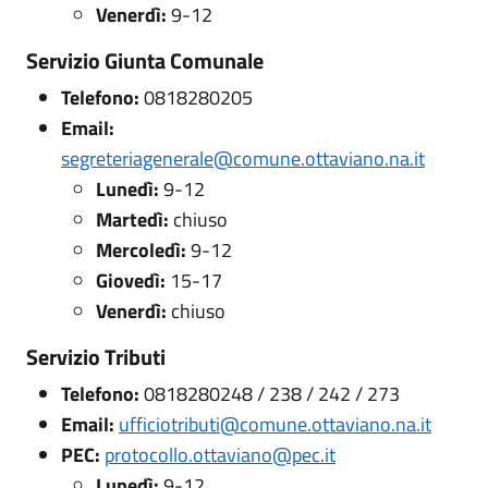
Venerdì:
9-12
Servizio Giunta Comunale
Telefono:
0818280205
Email:
segreteriagenerale@comune.ottaviano.na.it
Lunedì:
9-12
Martedì:
chiuso
Mercoledì:
9-12
Giovedì:
15-17
Venerdì:
chiuso
Servizio Tributi
Telefono:
0818280248 / 238 / 242 / 273
Email:
ufficiotributi@comune.ottaviano.na.it
PEC:
protocollo.ottaviano@pec.it
Lunedì:
9-12