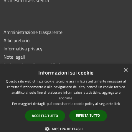
Richiesta di assistenza
Amministrazione trasparente
Albo pretorio
Informativa privacy
Note legali
Dichiarazione di accessibilità
×
Informazioni sui cookie
Questo sito web utilizza cookie tecnici e assimilati strettamente necessari al
corretto funzionamento e alla navigazione del sito, nonché un cookie tecnico
analitico al solo fine di elaborare informazioni statistiche, aggregate e
RSS
Copyright © 2026 • Comune di
anonime.
Accessibilità
Ottaviano • Powered by
Per maggiori dettagli, può consultare la cookie policy al seguente
link
Privacy
Municipium
Accesso
•
RIFIUTA TUTTO
ACCETTA TUTTO
Cookie
redazione
Mappa del sito
MOSTRA DETTAGLI