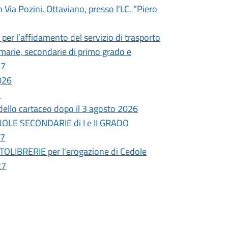
n Via Pozini, Ottaviano, presso l'I.C. “Piero
er l’affidamento del servizio di trasporto
rimarie, secondarie di primo grado e
27
026
7
modello cartaceo dopo il 3 agosto 2026
CUOLE SECONDARIE di I e II GRADO
27
RTOLIBRERIE per l'erogazione di Cedole
27