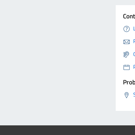
Cont
Prob