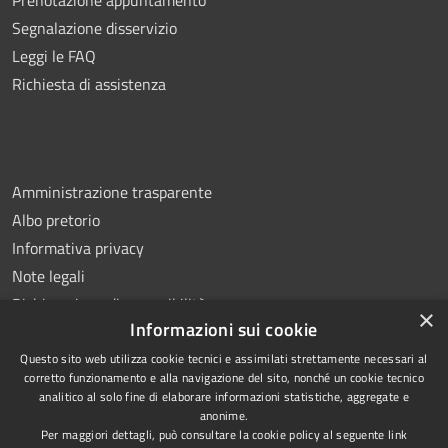
Segnalazione disservizio
Leggi le FAQ
Richiesta di assistenza
Amministrazione trasparente
Albo pretorio
Informativa privacy
Note legali
Dichiarazione di accessibilità
×
Informazioni sui cookie
Questo sito web utilizza cookie tecnici e assimilati strettamente necessari al
corretto funzionamento e alla navigazione del sito, nonché un cookie tecnico
analitico al solo fine di elaborare informazioni statistiche, aggregate e
RSS
Copyright © 2026 • Comune di
anonime.
Accessibilità
Ottaviano • Powered by
Per maggiori dettagli, può consultare la cookie policy al seguente
link