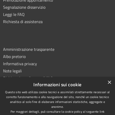
Segnalazione disservizio
Leggi le FAQ
Richiesta di assistenza
Amministrazione trasparente
Albo pretorio
Informativa privacy
Note legali
Dichiarazione di accessibilità
×
Informazioni sui cookie
Questo sito web utilizza cookie tecnici e assimilati strettamente necessari al
corretto funzionamento e alla navigazione del sito, nonché un cookie tecnico
analitico al solo fine di elaborare informazioni statistiche, aggregate e
RSS
Copyright © 2026 • Comune di
anonime.
Accessibilità
Ottaviano • Powered by
Per maggiori dettagli, può consultare la cookie policy al seguente
link