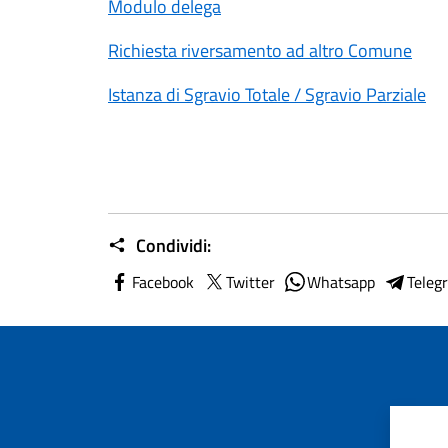
Modulo delega
Richiesta riversamento ad altro Comune
Istanza di Sgravio Totale / Sgravio Parziale
Condividi:
Facebook
Twitter
Whatsapp
Teleg