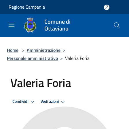
Salta al contenuto principale
Regione Campania
Comune di
Ottaviano
Home
>
Amministrazione
>
Personale amministrativo
>
Valeria Foria
Valeria Foria
Condividi
Vedi azioni