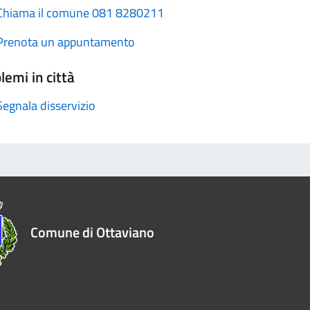
Chiama il comune 081 8280211
Prenota un appuntamento
lemi in città
Segnala disservizio
Comune di Ottaviano