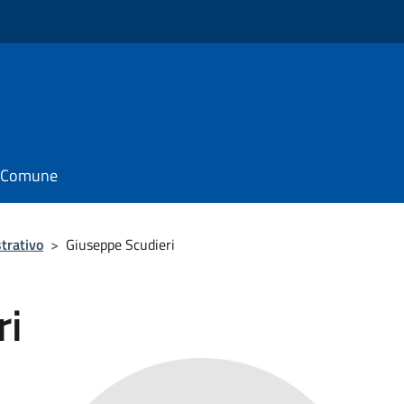
il Comune
trativo
>
Giuseppe Scudieri
ri