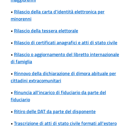
•
Rilascio della carta d'identità elettronica per
minorenni
•
Rilascio della tessera elettorale
•
Rilascio di certificati anagrafici e atti di stato civile
•
Rilascio o aggiornamento del libretto internazionale
di famiglia
•
Rinnovo della dichiarazione di dimora abituale per
cittadini extracomunitari
•
Rinuncia all'incarico di fiduciario da parte del
fiduciario
•
Ritiro delle DAT da parte del disponente
•
Trascrizione di atti di stato civile formati all'estero