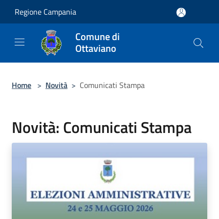
Salta al contenuto principale
Regione Campania
Comune di
Ottaviano
Home
>
Novità
>
Comunicati Stampa
Novità: Comunicati Stampa